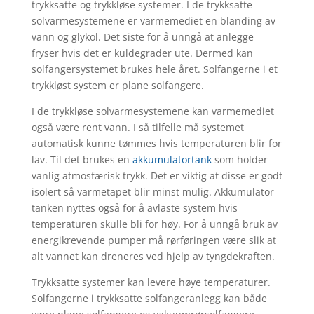
trykksatte og trykkløse systemer. I de trykksatte
solvarmesystemene er varmemediet en blanding av
vann og glykol. Det siste for å unngå at anlegge
fryser hvis det er kuldegrader ute. Dermed kan
solfangersystemet brukes hele året. Solfangerne i et
trykkløst system er plane solfangere.
I de trykkløse solvarmesystemene kan varmemediet
også være rent vann. I så tilfelle må systemet
automatisk kunne tømmes hvis temperaturen blir for
lav. Til det brukes en
akkumulatortank
som holder
vanlig atmosfærisk trykk. Det er viktig at disse er godt
isolert så varmetapet blir minst mulig. Akkumulator
tanken nyttes også for å avlaste system hvis
temperaturen skulle bli for høy. For å unngå bruk av
energikrevende pumper må rørføringen være slik at
alt vannet kan dreneres ved hjelp av tyngdekraften.
Trykksatte systemer kan levere høye temperaturer.
Solfangerne i trykksatte solfangeranlegg kan både