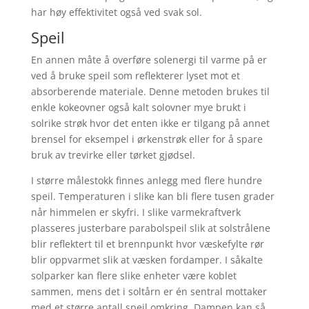
har høy effektivitet også ved svak sol.
Speil
En annen måte å overføre solenergi til varme på er
ved å bruke speil som reflekterer lyset mot et
absorberende materiale. Denne metoden brukes til
enkle kokeovner også kalt solovner mye brukt i
solrike strøk hvor det enten ikke er tilgang på annet
brensel for eksempel i ørkenstrøk eller for å spare
bruk av trevirke eller tørket gjødsel.
I større målestokk finnes anlegg med flere hundre
speil. Temperaturen i slike kan bli flere tusen grader
når himmelen er skyfri. I slike varmekraftverk
plasseres justerbare parabolspeil slik at solstrålene
blir reflektert til et brennpunkt hvor væskefylte rør
blir oppvarmet slik at væsken fordamper. I såkalte
solparker kan flere slike enheter være koblet
sammen, mens det i soltårn er én sentral mottaker
med et større antall speil omkring. Dampen kan så