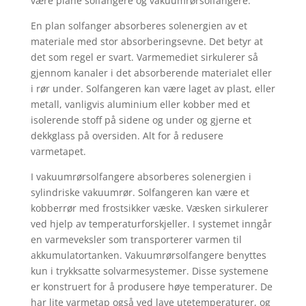
være plane solfangere og vakuumrørsolfangere.
En plan solfanger absorberes solenergien av et
materiale med stor absorberingsevne. Det betyr at
det som regel er svart. Varmemediet sirkulerer så
gjennom kanaler i det absorberende materialet eller
i rør under. Solfangeren kan være laget av plast, eller
metall, vanligvis aluminium eller kobber med et
isolerende stoff på sidene og under og gjerne et
dekkglass på oversiden. Alt for å redusere
varmetapet.
I vakuumrørsolfangere absorberes solenergien i
sylindriske vakuumrør. Solfangeren kan være et
kobberrør med frostsikker væske. Væsken sirkulerer
ved hjelp av temperaturforskjeller. I systemet inngår
en varmeveksler som transporterer varmen til
akkumulatortanken. Vakuumrørsolfangere benyttes
kun i trykksatte solvarmesystemer. Disse systemene
er konstruert for å produsere høye temperaturer. De
har lite varmetap også ved lave utetemperaturer, og