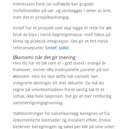
interessant fordi lav solhøyde kan gi gode
innfallsvinkler på sør- og vestvegger i deler av året,
men det er prosjektavhengig.
Sintef har et prosjekt som skal legge til rette for økt
bruk av bipv i norsk bygningsmasse, med fokus på
klima og praktisk integrasjon. Det gir et fint norsk
referansepunkt:
Sintef: solkit
.
Økonomi: når det gir mening
Hvis du har et tak som er i god stand i mange år
framover, vinner ofte tradisjonelle paneler på ren
økonomi. Hvis du skal skifte tak uansett, kan
integrerte løsninger bli mer aktuelle. Da må du
regne på «merkostnaden» fra et vanlig tak til et
soltak, ikke hele takprisen. Det gir et mer rettferdig
sammenligningsgrunnlag.
Støtteordninger for solcelleanlegg beregnes ut fra
dokumenterte kostnader og installert effekt. Enova
beskriver beregningen og taket per kW på sine sider: