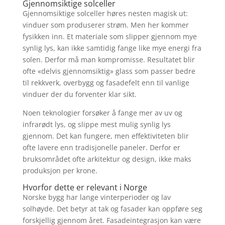
Gjennomsiktige solceller
Gjennomsiktige solceller høres nesten magisk ut:
vinduer som produserer strøm. Men her kommer
fysikken inn. Et materiale som slipper gjennom mye
synlig lys, kan ikke samtidig fange like mye energi fra
solen. Derfor må man kompromisse. Resultatet blir
ofte «delvis gjennomsiktig» glass som passer bedre
til rekkverk, overbygg og fasadefelt enn til vanlige
vinduer der du forventer klar sikt.
Noen teknologier forsøker å fange mer av uv og
infrarødt lys, og slippe mest mulig synlig lys
gjennom. Det kan fungere, men effektiviteten blir
ofte lavere enn tradisjonelle paneler. Derfor er
bruksområdet ofte arkitektur og design, ikke maks
produksjon per krone.
Hvorfor dette er relevant i Norge
Norske bygg har lange vinterperioder og lav
solhøyde. Det betyr at tak og fasader kan oppføre seg
forskjellig gjennom året. Fasadeintegrasjon kan være