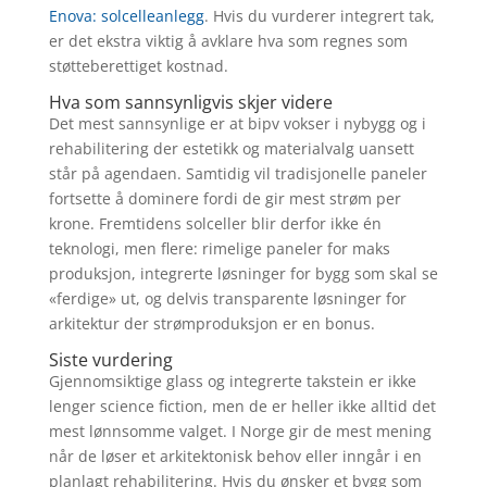
Enova: solcelleanlegg
. Hvis du vurderer integrert tak,
er det ekstra viktig å avklare hva som regnes som
støtteberettiget kostnad.
Hva som sannsynligvis skjer videre
Det mest sannsynlige er at bipv vokser i nybygg og i
rehabilitering der estetikk og materialvalg uansett
står på agendaen. Samtidig vil tradisjonelle paneler
fortsette å dominere fordi de gir mest strøm per
krone. Fremtidens solceller blir derfor ikke én
teknologi, men flere: rimelige paneler for maks
produksjon, integrerte løsninger for bygg som skal se
«ferdige» ut, og delvis transparente løsninger for
arkitektur der strømproduksjon er en bonus.
Siste vurdering
Gjennomsiktige glass og integrerte takstein er ikke
lenger science fiction, men de er heller ikke alltid det
mest lønnsomme valget. I Norge gir de mest mening
når de løser et arkitektonisk behov eller inngår i en
planlagt rehabilitering. Hvis du ønsker et bygg som