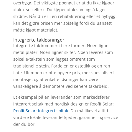
overbygg. Det viktigste poenget er at du ikke kjøper
«tak + solceller». Du kjøper «tak som også lager
strøm». Når du er i en rehabilitering eller et nybygg,
kan det gjøre prisen mer spiselig fordi du uansett
måtte kjøpt materialet.
Integrerte takløsninger
Integrerte tak kommer i flere former. Noen ligner
metallplater. Noen ligner skifer. Noen leveres som
solcelle-takstein som legges omtrent som
tradisjonelle stein. Fordelen er estetikk og en ren
flate. Ulempen er ofte høyere pris, mer spesialisert
montasje, og at enkelte løsninger kan være
vanskeligere å demontere ved senere takarbeid.
Et eksempel på en leverandør som markedsfører
integrert soltak med nordisk design er Roofit.Solar:
Roofit.Solar: integrert soltak
. Du må likevel alltid
vurdere lokale leverandørkjeder, garantier og service
der du bor.