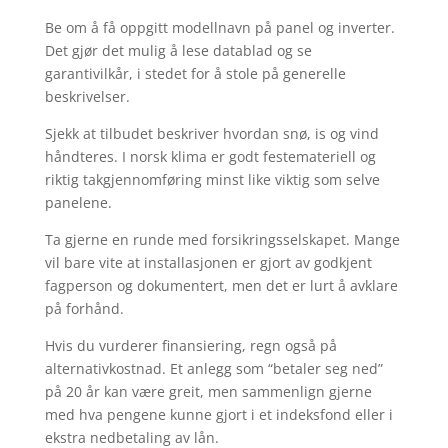
Be om å få oppgitt modellnavn på panel og inverter.
Det gjør det mulig å lese datablad og se
garantivilkår, i stedet for å stole på generelle
beskrivelser.
Sjekk at tilbudet beskriver hvordan snø, is og vind
håndteres. I norsk klima er godt festemateriell og
riktig takgjennomføring minst like viktig som selve
panelene.
Ta gjerne en runde med forsikringsselskapet. Mange
vil bare vite at installasjonen er gjort av godkjent
fagperson og dokumentert, men det er lurt å avklare
på forhånd.
Hvis du vurderer finansiering, regn også på
alternativkostnad. Et anlegg som “betaler seg ned”
på 20 år kan være greit, men sammenlign gjerne
med hva pengene kunne gjort i et indeksfond eller i
ekstra nedbetaling av lån.