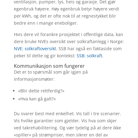
ventilasjon, pumper, lys, heis og garasje. Det gjør
egenbruk høyere. Høy egenbruk betyr høyere verdi
per kWh, og det er ofte nok til at regnestykket blir
bedre enn i mange eneboliger.
Hvis dere vil forankre prosjektet i offentlige data, kan
dere bruke NVEs oversikt over solkraftanlegg i Norge:
NVE: solkraftoversikt
. SSB har også en faktaside som
peker til dette og gir kontekst:
SSB: solkraft
.
Kommunikasjon som fungerer
Det er to spørsmål som går igjen på
informasjonsmøter:
«Blir dette rettferdig?»
«Hva kan gå galt?»
Du svarer best med enkelhet. Vis tall i tre scenarier.
Vis hvilke garantier som gjelder. Vis hva som skjer
ved takrehabilitering. Og vær tydelig på at dere ikke
«spiller» på strømpriser, men sikrer en del av