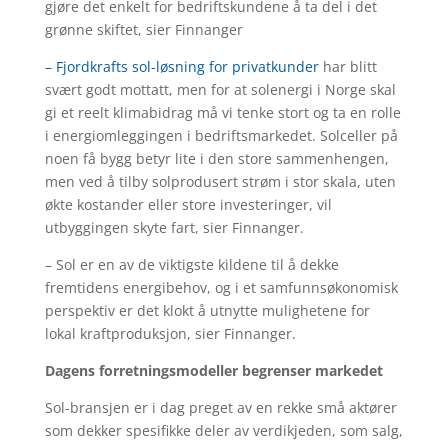
gjøre det enkelt for bedriftskundene å ta del i det
grønne skiftet, sier Finnanger
– Fjordkrafts sol-løsning for privatkunder
har blitt
svært godt mottatt, men for at solenergi i Norge skal
gi et reelt klimabidrag må vi tenke stort og ta en rolle
i energiomleggingen i bedriftsmarkedet. Solceller på
noen få bygg betyr lite i den store sammenhengen,
men ved å tilby solprodusert strøm i stor skala, uten
økte kostander eller store investeringer, vil
utbyggingen skyte fart, sier Finnanger.
– Sol er en av de viktigste kildene til å dekke
fremtidens energibehov, og i et samfunnsøkonomisk
perspektiv er det klokt å utnytte mulighetene for
lokal kraftproduksjon, sier Finnanger.
Dagens forretningsmodeller begrenser markedet
Sol-bransjen er i dag preget av en rekke små aktører
som dekker spesifikke deler av verdikjeden, som salg,